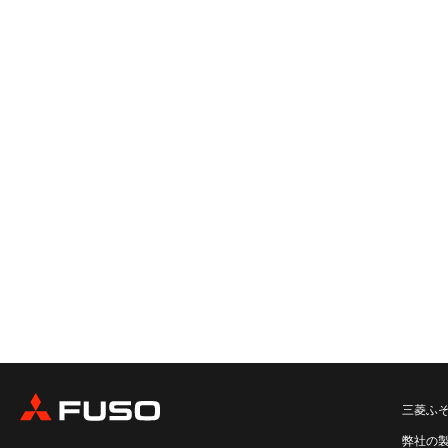
三菱ふ
弊社の