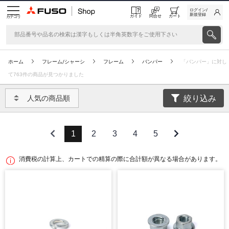
ログイン/
新規登録
ガイド
問合せ
カート
カテゴリ
ホーム
フレーム/シャーシ
フレーム
バンパー
「バンパー」に対し
て763件の商品が見つかりました
絞り込み
人気の商品順
1
2
3
4
5
消費税の計算上、カートでの精算の際に合計額が異なる場合があります。