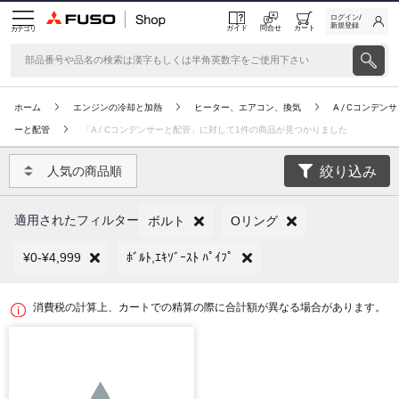
ログイン/
新規登録
ガイド
問合せ
カート
カテゴリ
ホーム
エンジンの冷却と加熱
ヒーター、エアコン、換気
A / Cコンデンサ
ーと配管
「A / Cコンデンサーと配管」に対して1件の商品が見つかりました
絞り込み
人気の商品順
適用されたフィルター
ボルト
Oリング
¥0-¥4,999
ﾎﾞﾙﾄ,ｴｷｿﾞｰｽﾄ ﾊﾟｲﾌﾟ
消費税の計算上、カートでの精算の際に合計額が異なる場合があります。