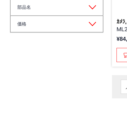
部品名
ｶﾒﾗ,
価格
ML2
¥84