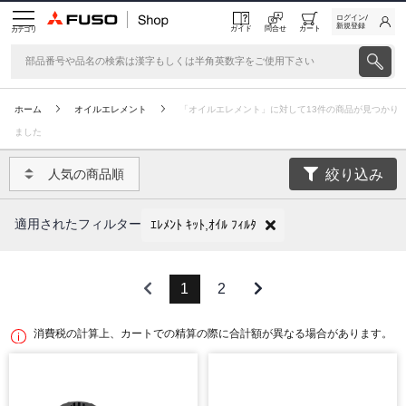
ログイン/
新規登録
ガイド
問合せ
カート
カテゴリ
ホーム
オイルエレメント
「オイルエレメント」に対して13件の商品が見つかり
ました
絞り込み
人気の商品順
適用されたフィルター
ｴﾚﾒﾝﾄ ｷｯﾄ,ｵｲﾙ ﾌｨﾙﾀ
1
2
消費税の計算上、カートでの精算の際に合計額が異なる場合があります。