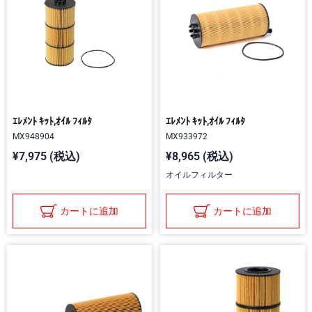
ｴﾚﾒﾝﾄ ｷｯﾄ,ｵｲﾙ ﾌｨﾙﾀ
ｴﾚﾒﾝﾄ ｷｯﾄ,ｵｲﾙ ﾌｨﾙﾀ
MX948904
MX933972
¥7,975 (税込)
¥8,965 (税込)
オイルフィルター
カートに追加
カートに追加