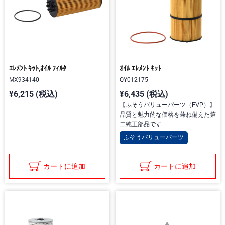
ｴﾚﾒﾝﾄ ｷｯﾄ,ｵｲﾙ ﾌｨﾙﾀ
ｵｲﾙ ｴﾚﾒﾝﾄ ｷｯﾄ
MX934140
QY012175
¥6,215 (税込)
¥6,435 (税込)
【ふそうバリューパーツ（FVP）】
品質と魅力的な価格を兼ね備えた第
二純正部品です
ふそうバリューパーツ
カートに追加
カートに追加