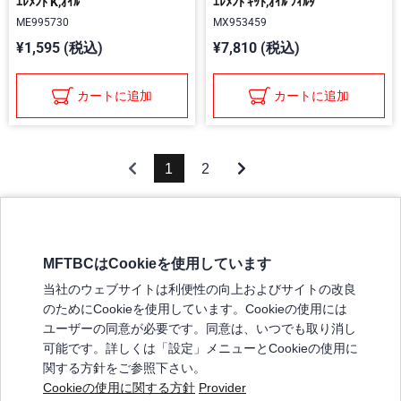
ｴﾚﾒﾝﾄ K,ｵｲﾙ
ｴﾚﾒﾝﾄ ｷｯﾄ,ｵｲﾙ ﾌｨﾙﾀ
ME995730
MX953459
¥1,595 (税込)
¥7,810 (税込)
カートに追加
カートに追加
1
2
MFTBCはCookieを使用しています
三菱ふそうホームページ
当社のウェブサイトは利便性の向上およびサイトの改良
弊社の製品について
のためにCookieを使用しています。Cookieの使用には
販売店リスト
ユーザーの同意が必要です。同意は、いつでも取り消し
登録
可能です。詳しくは「設定」メニューとCookieの使用に
関する方針をご参照下さい。
よくある質問 / お問い合わせ
Cookieの使用に関する方針
Provider
特定商取引法に基づく表記