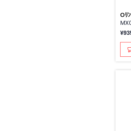
Oﾘﾝ
MX0
¥93