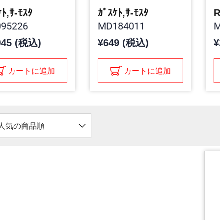
ｹﾄ,ｻ-ﾓｽﾀ
ｶﾞｽｹﾄ,ｻ-ﾓｽﾀ
R
95226
MD184011
M
045 (税込)
¥649 (税込)
¥
カートに追加
カートに追加
人気の商品順