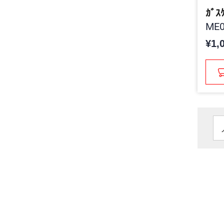
ｶﾞｽ
ME0
¥1,