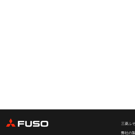
三菱ふ
弊社の