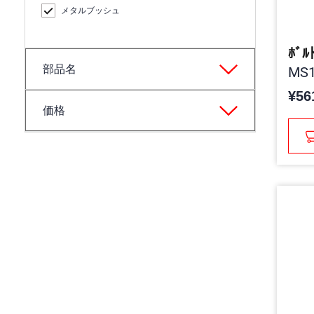
メタルブッシュ
ﾎﾞﾙ
部品名
MS1
¥56
価格