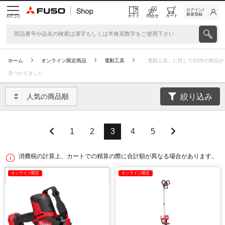
ログイン/
新規登録
ガイド
問合せ
カート
カテゴリ
ホーム
オンライン限定商品
電動工具
「電動工具」に対して52件の商品が
見つかりました
絞り込み
人気の商品順
1
2
3
4
5
消費税の計算上、カートでの精算の際に合計額が異なる場合があります。
オンライン限定
オンライン限定