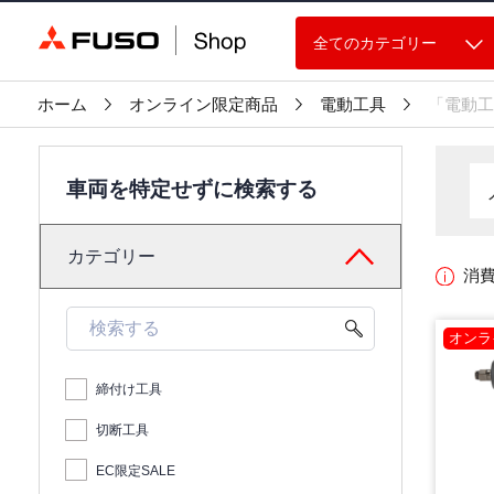
全てのカテゴリー
ホーム
オンライン限定商品
電動工具
「電動工
車両を特定せずに検索する
カテゴリー
消
オンラ
締付け工具
切断工具
EC限定SALE