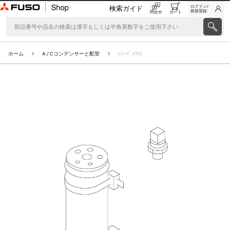
ログイン/
検索ガイド
新規登録
問合せ
カート
ホーム
A / Cコンデンサーと配管
ﾚｼｰﾊﾞ,ｴｱｺﾝ