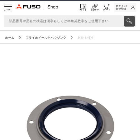
ログイン/
新規登録
ガイド
問合せ
カート
カテゴリ
ホーム
フライホイールとハウジング
ｵｲﾙｼ-ﾙ,ｸﾗﾝｸ