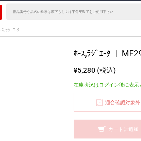
-ｽ,ﾗｼﾞｴ-ﾀ
ﾎ-ｽ,ﾗｼﾞｴ-ﾀ
|
ME2
¥5,280 (税込)
在庫状況はログイン後に表示
適合確認対象外
カートに追加