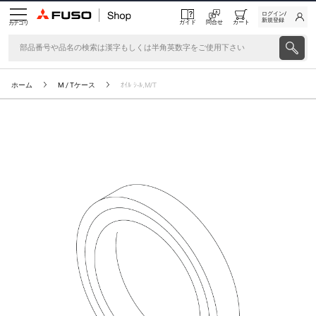
ログイン/
新規登録
ガイド
問合せ
カート
カテゴリ
ホーム
M / Tケース
ｵｲﾙ ｼ-ﾙ,M/T