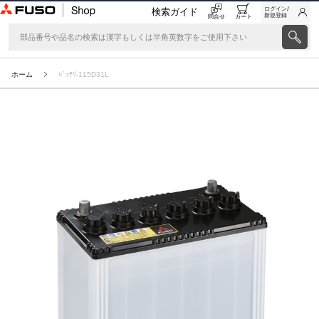
ログイン/
検索ガイド
新規登録
問合せ
カート
ホーム
ﾊﾞｯﾃﾘ-115D31L