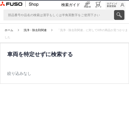
ログイン/
検索ガイド
新規登録
問合せ
カート
ホーム
洗浄・除去剤関連
「洗浄・除去剤関連」に対して0件の商品が見つかりま
した
車両を特定せずに検索する
絞り込みなし