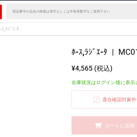
-ｽ,ﾗｼﾞｴ-ﾀ
ﾎ-ｽ,ﾗｼﾞｴ-ﾀ
|
MC0
¥4,565 (税込)
在庫状況はログイン後に表示
適合確認対象外
カートに追加