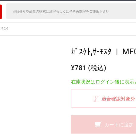
-ﾓｽﾀ
ｶﾞｽｹﾄ,ｻ-ﾓｽﾀ
|
ME
¥781 (税込)
在庫状況はログイン後に表示
適合確認対象外
カートに追加