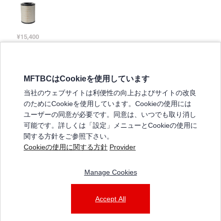
¥15,400
QY012296
ｴﾚﾒﾝﾄ,ｴｱ ｸﾘｰﾅ
MFTBCはCookieを使用しています
当社のウェブサイトは利便性の向上およびサイトの改良
のためにCookieを使用しています。Cookieの使用には
三菱ふそうホームページ
ユーザーの同意が必要です。同意は、いつでも取り消し
弊社の製品について
可能です。詳しくは「設定」メニューとCookieの使用に
販売店リスト
関する方針をご参照下さい。
登録
Cookieの使用に関する方針
Provider
よくある質問 / お問い合わせ
特定商取引法に基づく表記
Manage Cookies
三菱ふそうショップ_利用規約
Accept All
ご利用に関して
個人情報保護についての方針