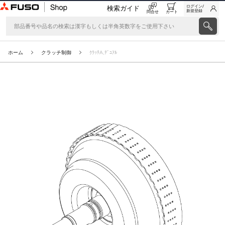
ログイン/
検索ガイド
新規登録
問合せ
カート
ホーム
クラッチ制御
ｸﾗｯﾁA,ﾃﾞﾕｱﾙ