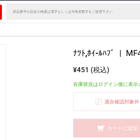
ﾅﾂﾄ,ﾎｲ-ﾙﾊﾌﾞ
|
MF
¥451 (税込)
在庫状況はログイン後に表示
適合確認対象外
カートに追加