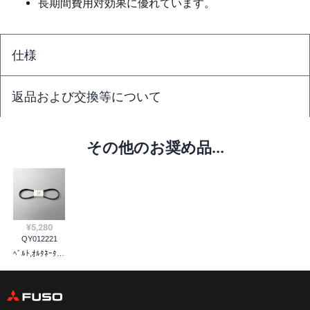
長期間費用対効果に優れています。
仕様
返品および交換等について
その他のお奨め品...
¥5,280
QY012221
ﾍﾞﾙﾄ,ｵﾙﾀﾈｰﾀ & ｱｻﾞｰｽ