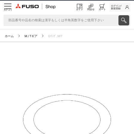
ログイン/
新規登録
ガイド
問合せ
カート
カテゴリ
ホーム
M / Tギア
Oﾘﾝｸﾞ,M/T