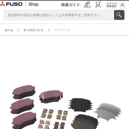
ログイン/
検索ガイド
新規登録
問合せ
カート
ホーム
ディスクパット
ﾊﾟﾂﾄﾞK,ﾌﾞﾚｷ