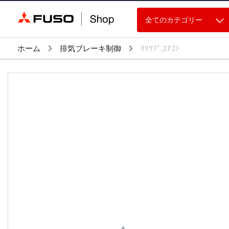
全てのカテゴリー
ホーム
排気ブレーキ制御
ｸﾘﾂﾌﾟ,ｴｱｺﾝ