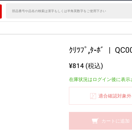
ｸﾘﾂﾌﾟ,ﾀ-ﾎﾞ
|
QC0
¥814 (税込)
在庫状況はログイン後に表示
適合確認対象外
カートに追加