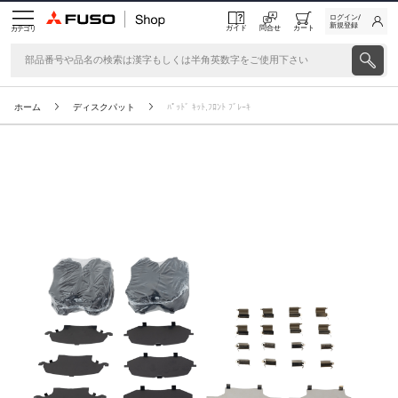
ログイン/
新規登録
ガイド
問合せ
カート
カテゴリ
ホーム
ディスクパット
ﾊﾟｯﾄﾞ ｷｯﾄ,ﾌﾛﾝﾄ ﾌﾞﾚｰｷ