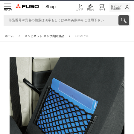
ログイン/
新規登録
ガイド
問合せ
カート
カテゴリ
ホーム
キャビネット-キャブ内関連品
ﾒｯｼｭﾎﾟｹｯﾄ