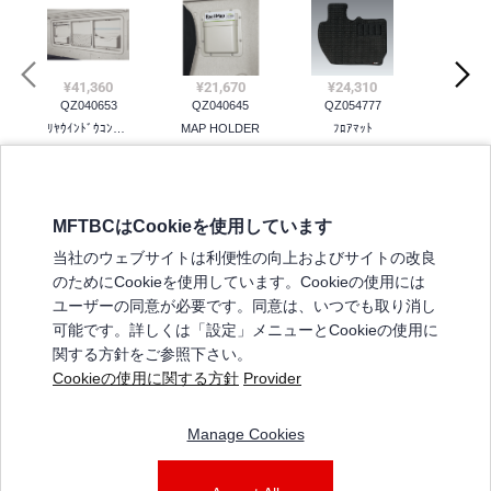
¥41,360
¥13,530
¥21,670
¥5,555
¥24,310
¥3,960
QZ040653
QZ040645
QZ054777
ﾘﾔｳｲﾝﾄﾞｳｺﾝｿｰﾙ
MAP HOLDER
ﾌﾛｱﾏｯﾄ
MFTBCはCookieを使用しています
三菱ふそうホームページ
当社のウェブサイトは利便性の向上およびサイトの改良
弊社の製品について
のためにCookieを使用しています。Cookieの使用には
販売店リスト
ユーザーの同意が必要です。同意は、いつでも取り消し
登録
可能です。詳しくは「設定」メニューとCookieの使用に
関する方針をご参照下さい。
よくある質問 / お問い合わせ
Cookieの使用に関する方針
Provider
特定商取引法に基づく表記
Manage Cookies
三菱ふそうショップ_利用規約
ご利用に関して
個人情報保護についての方針