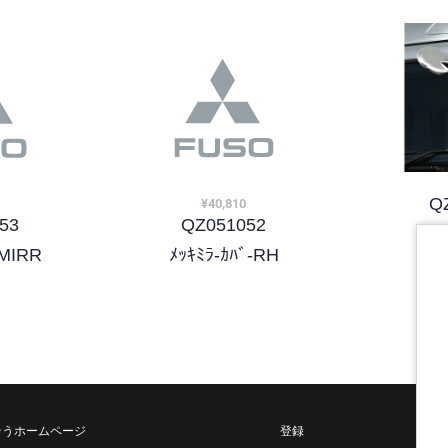
Q
¥40,810
53
QZ051052
ﾒﾂ
MIRR
ﾒｯｷﾐﾗ-ｶﾊﾞ-RH
そうホームページ
登録