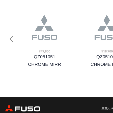
¥47,850
¥18,700
QZ051051
QZ0510
CHROME MIRR
CHROME 
三菱ふ
¥27,170
¥12,540