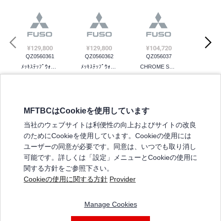
¥129,800
¥53,020
¥23,320
¥129,800
¥53,020
¥23,320
¥104,720
¥46,200
QZ0560361
QZ0560362
QZ056037
ﾒｯｷｽﾃｯﾌﾟｳｫｰﾙ,LH
ﾒｯｷｽﾃｯﾌﾟｳｫｰﾙ,RH
CHROME STEP UPP
MFTBCはCookieを使用しています
三菱ふそうホームページ
当社のウェブサイトは利便性の向上およびサイトの改良
弊社の製品について
のためにCookieを使用しています。Cookieの使用には
販売店リスト
ユーザーの同意が必要です。同意は、いつでも取り消し
登録
可能です。詳しくは「設定」メニューとCookieの使用に
関する方針をご参照下さい。
よくある質問 / お問い合わせ
Cookieの使用に関する方針
Provider
特定商取引法に基づく表記
Manage Cookies
三菱ふそうショップ_利用規約
ご利用に関して