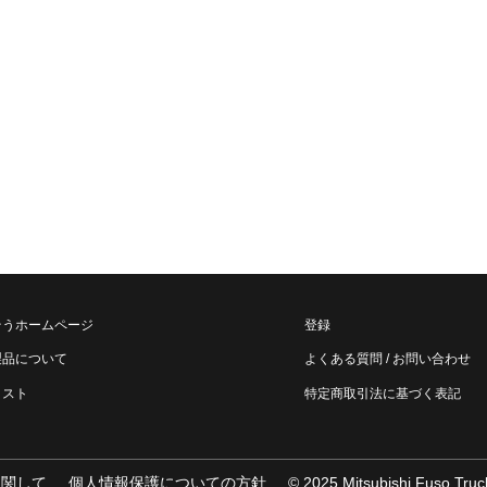
そうホームページ
登録
製品について
よくある質問 / お問い合わせ
リスト
特定商取引法に基づく表記
¥58,300
¥17,820
¥20,570
¥7,700
¥5,995
に関して
個人情報保護についての方針
© 2025 Mitsubishi Fuso Truck