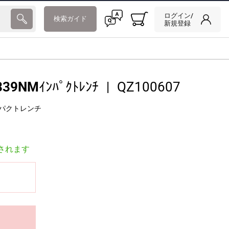
ログイン/
検索ガイド
新規登録
339NMｲﾝﾊﾟｸﾄﾚﾝﾁ
|
QZ100607
mインパクトレンチ
されます