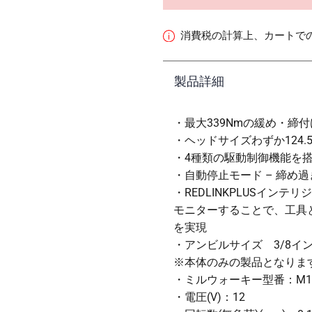
消費税の計算上、カートで
製品詳細
・最大339Nmの緩め・締
・ヘッドサイズわずか124
・4種類の駆動制御機能を
・自動停止モード – 締め
・REDLINKPLUSイ
モニターすることで、工具
を実現
・アンビルサイズ 3/8イン
※本体のみの製品となりま
・ミルウォーキー型番：M12 FI
・電圧(V)：12