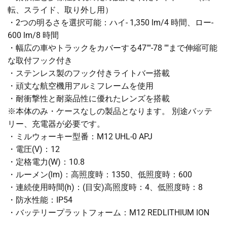
転、スライド、取り外し用）
・2つの明るさを選択可能：ハイ- 1,350 lm/4 時間、ロー-
600 lm/8 時間
・幅広の車やトラックをカバーする47""-78 ""まで伸縮可能
な取付フック付き
・ステンレス製のフック付きライトバー搭載
・頑丈な航空機用アルミフレームを使用
・耐衝撃性と耐薬品性に優れたレンズを搭載
※本体のみ・ケースなしの製品となります。 別途バッテ
リー、充電器が必要です。
・ミルウォーキー型番：M12 UHL-0 APJ
・電圧(V)：12
・定格電力(W)：10.8
・ルーメン(lm)：高照度時：1350、低照度時：600
・連続使用時間(h)：(目安)高照度時：4、低照度時：8
・防水性能：IP54
・バッテリープラットフォーム：M12 REDLITHIUM ION