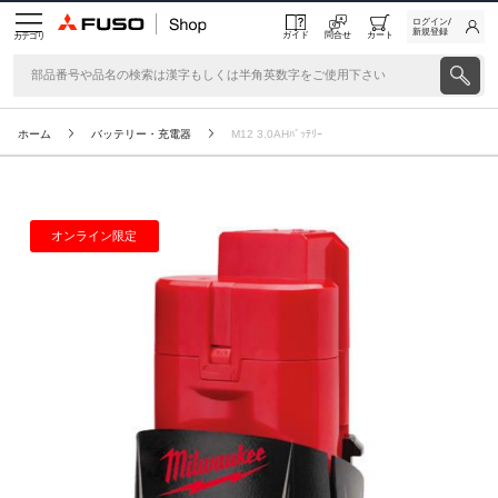
ログイン/
新規登録
ガイド
問合せ
カート
カテゴリ
ホーム
バッテリー・充電器
M12 3.0AHﾊﾞｯﾃﾘｰ
オンライン限定