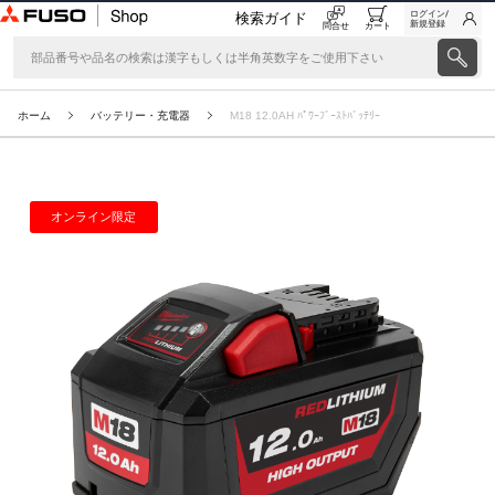
ログイン/
検索ガイド
新規登録
問合せ
カート
ホーム
バッテリー・充電器
M18 12.0AH ﾊﾟﾜｰﾌﾞｰｽﾄﾊﾞｯﾃﾘｰ
オンライン限定