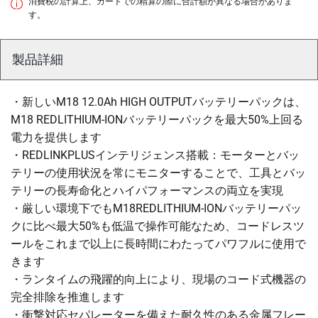
消費税の計算上、カートでの精算の際に合計額が異なる場合がありま
す。
製品詳細
・新しいM18 12.0Ah HIGH OUTPUTバッテリーパックは、
M18 REDLITHIUM-IONバッテリーパックを最大50%上回る
電力を提供します
・REDLINKPLUSインテリジェンス搭載：モーターとバッ
テリーの使用状況を常にモニターすることで、工具とバッ
テリーの長寿命化とハイパフォーマンスの両立を実現
・厳しい環境下でもM18REDLITHIUM-IONバッテリーパッ
クに比べ最大50%も低温で操作可能なため、コードレスツ
ールをこれまで以上に長時間にわたってパワフルに使用で
きます
・ランタイムの飛躍的向上により、現場のコード式機器の
完全排除を推進します
・衝撃対応セパレーターを備えた耐久性のある金属フレー