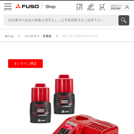
ログイン/
新規登録
ガイド
問合せ
カート
カテゴリ
ホーム
バッテリー・充電器
M12 (2) 3.0AH FCｽﾀｰﾄｷｯﾄ
オンライン限定