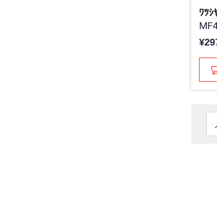
ﾜﾂｼ
MF4
¥29