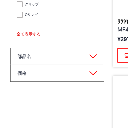
クリップ
Oリング
ﾜﾂｼ
MF4
全て表示する
¥29
部品名
価格