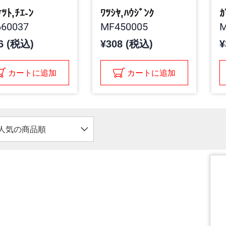
ｹﾂﾄ,ﾁｴ-ﾝ
ﾜﾂｼﾔ,ﾊｳｼﾞﾝｸ
ｶ
60037
MF450005
M
6 (税込)
¥308 (税込)
¥
カートに追加
カートに追加
人気の商品順