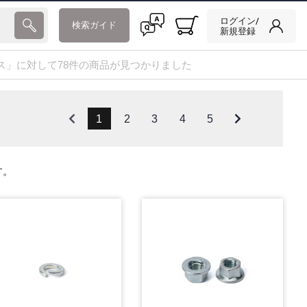
ログイン/
検索ガイド
新規登録
クス」に対して78件の商品が見つかりました
1
2
3
4
5
す。