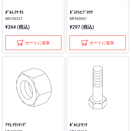
ﾎﾞﾙﾄ,ﾘﾔ ｻｽ
ｶﾞｽｹﾄCﾌﾞﾛﾂｸ
MS106227
MF660067
¥264 (税込)
¥297 (税込)
カートに追加
カートに追加
ﾅﾂﾄ,ﾏｳﾝﾁﾝｸﾞ
ﾎﾞﾙﾄ,Fﾀﾝｸ