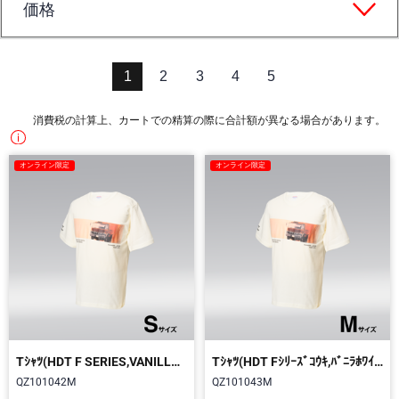
価格
1
2
3
4
5
消費税の計算上、カートでの精算の際に合計額が異なる場合があります。
オンライン限定
オンライン限定
Tｼｬﾂ(HDT F SERIES,VANILLA WHITE,S)
Tｼｬﾂ(HDT Fｼﾘｰｽﾞｺｳｷ,ﾊﾞﾆﾗﾎﾜｲﾄ,M)
QZ101042M
QZ101043M