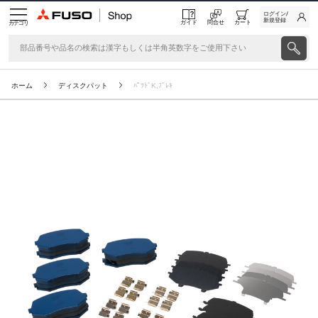
ログイン/
新規登録
ガイド
問合せ
カート
カテゴリ
ホーム
ディスクパット
ﾊﾟﾂﾄﾞK,ﾌﾞﾚｷ