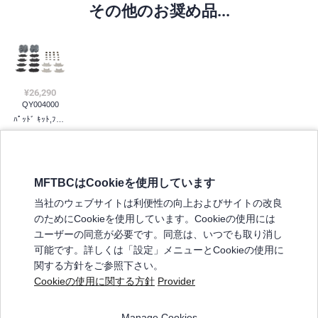
その他のお奨め品...
¥26,290
QY004000
ﾊﾟｯﾄﾞ ｷｯﾄ,ﾌﾛﾝﾄ ﾌﾞﾚｰｷ
MFTBCはCookieを使用しています
三菱ふそうホームページ
当社のウェブサイトは利便性の向上およびサイトの改良
弊社の製品について
のためにCookieを使用しています。Cookieの使用には
販売店リスト
ユーザーの同意が必要です。同意は、いつでも取り消し
登録
可能です。詳しくは「設定」メニューとCookieの使用に
関する方針をご参照下さい。
よくある質問 / お問い合わせ
Cookieの使用に関する方針
Provider
特定商取引法に基づく表記
Manage Cookies
三菱ふそうショップ_利用規約