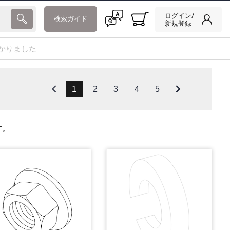
ログイン/
検索ガイド
新規登録
かりました
1
2
3
4
5
す。