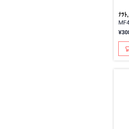
ﾅﾂﾄ
MF4
¥30